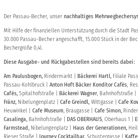
Der Passau-Becher, unser
nachhaltiges Mehrwegbechersy
Mit Hilfe der finanziellen Unterstützung durch die Stadt P
30.000 Passau-Becher angeschafft, 15.000 Stück in der Bec
Bechergröße 0,4l.
Diese Ausgabe- und Rückgabestellen sind bereits dabei:
Am Paulusbogen,
Rindermarkt |
Bäckerei Hartl,
Filiale Pas
Passau-Kohlbruck |
Anton Hoft Bäcker Konditor Cafés
, Re
Cafés,
Spitalhofstraße |
Bäckerei Wagner
, Bahnhofstraße |
Fränz,
Nibelungenplatz |
Cafe Greindl,
Wittgasse |
Cafe Ko
Heuwinkel |
Cafe Museum
, Bräugasse |
Cafe Simon,
Rinder
Casalinga,
Bahnhofstraße |
DAS OBERHAUS
,
Oberhaus 1 |
E
Farmstead,
Nibelungenplatz |
Haus der Generationen,
Heil
Rieser Straße |
Journey Cocktailbar,
Schustergasse |
Kaff