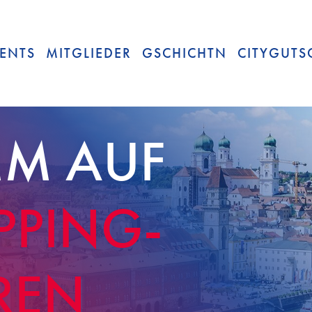
ENTS
MITGLIEDER
GSCHICHTN
CITYGUTS
M AUF
PPING-
REN