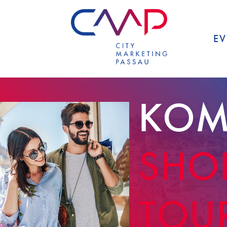
EV
KOM
SHO
TOU