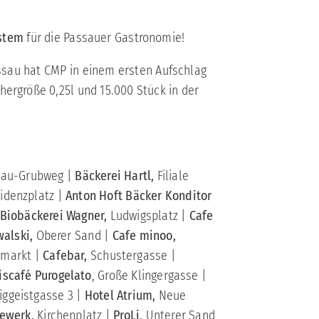
stem
für die Passauer Gastronomie!
assau hat CMP in einem ersten Aufschlag
hergröße 0,25l und 15.000 Stück in der
sau-Grubweg |
Bäckerei Hartl,
Filiale
sidenzplatz |
Anton Hoft Bäcker Konditor
Biobäckerei Wagner,
Ludwigsplatz |
Cafe
walski,
Oberer Sand |
Cafe minoo,
markt |
Cafebar,
Schustergasse |
iscafé Purogelato
, Große Klingergasse |
iggeistgasse 3 |
Hotel Atrium,
Neue
eewerk,
Kirchenplatz |
ProLi,
Unterer Sand