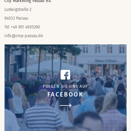
City Marketing Passau e.V.
Ludwigstraße 2
94032 Passau
Tel +49 851 4905290
info@cmp-passau.de
FOLGEN SIE UNS AUF
FACEBOOK